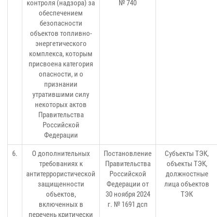
контроля (надзора) за
№ 740
обеспечением
безопасности
объектов топливно-
энергетического
комплекса, которым
присвоена категория
опасности, и о
признании
утратившими силу
некоторых актов
Правительства
Российской
Федерации
6.
О дополнительных
Постановление
Субъекты ТЭК,
требованиях к
Правительства
объекты ТЭК,
антитеррористической
Российской
должностные
защищенности
Федерации от
лица объектов
объектов,
30 ноября 2024
ТЭК
включенных в
г. № 1691 дсп
перечень критически