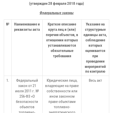
(утвержден 28 февраля 2018 года)
Федеральные законы
№
Наименование и
Краткое описание
Указание на
реквизиты акта
круга лиц и (или)
структурные
перечня объектов, в
единицы акта,
отношении которых
соблюдение
устанавливаются
которых
обязательные
оценивается
требования
при
проведении
мероприятий
по контролю
1.
Федеральный
Юридические лица,
Весь акт
закон от 21
владеющие на праве
июля 2011 г. №
собственности или
256-ФЗ
«О
ином законном
безопасности
праве объектами
объектов
топливно-
топливно-
энергетического