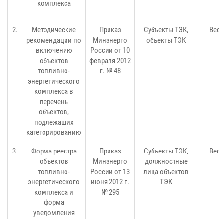
комплекса
2.
Методические
Приказ
Субъекты ТЭК,
Вес
рекомендации по
Минэнерго
объекты ТЭК
включению
России от 10
объектов
февраля 2012
топливно-
г. № 48
энергетического
комплекса в
перечень
объектов,
подлежащих
категорированию
3.
Форма реестра
Приказ
Субъекты ТЭК,
Вес
объектов
Минэнерго
должностные
топливно-
России от 13
лица объектов
энергетического
июня 2012 г.
ТЭК
комплекса и
№ 295
форма
уведомления