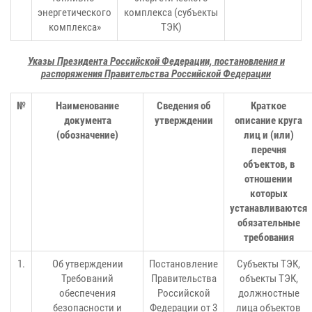
энергетического
комплекса (субъекты
комплекса»
ТЭК)
Указы Президента Российской Федерации, постановления и
распоряжения Правительства Российской Федерации
№
Наименование
Сведения об
Краткое
документа
утверждении
описание круга
(обозначение)
лиц и (или)
перечня
объектов, в
отношении
которых
устанавливаются
обязательные
требования
1.
Об утверждении
Постановление
Субъекты ТЭК,
Требований
Правительства
объекты ТЭК,
обеспечения
Российской
должностные
безопасности и
Федерации от 3
лица объектов