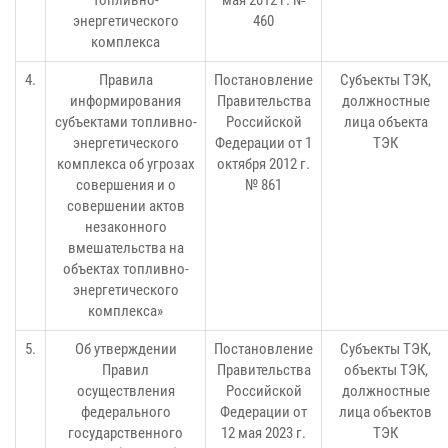
топливно-
мая 2012 г. №
энергетического
460
комплекса
4.
Правила
Постановление
Субъекты ТЭК,
информирования
Правительства
должностные
субъектами топливно-
Российской
лица объекта
энергетического
Федерации от 1
ТЭК
комплекса об угрозах
октября 2012 г.
совершения и о
№ 861
совершении актов
незаконного
вмешательства на
объектах топливно-
энергетического
комплекса»
5.
Об утверждении
Постановление
Субъекты ТЭК,
Правил
Правительства
объекты ТЭК,
осуществления
Российской
должностные
федерального
Федерации от
лица объектов
государственного
12 мая 2023 г.
ТЭК