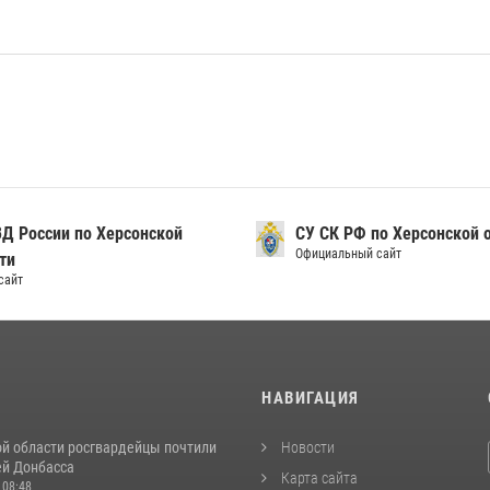
Д России по Херсонской
СУ СК РФ по Херсонской 
Официальный сайт
ти
сайт
И
НАВИГАЦИЯ
ой области росгвардейцы почтили
Новости
ей Донбасса
Карта сайта
 08:48