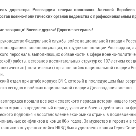
ель директора Росгвардии генерал-полковник Алексей Воробьев
остав военно-политических органов ведомства с профессиональным 
е товарищи! Боевые друзья! Дорогие ветераны!
 руководства Федеральной службы войск национальной гвардии Росс
и поздравляю военнослужащих, сотрудников полиции Росгвардии, л
кого персонала, выполняющих обязанности в сфере военно-политич
еской) работы, ветеранов воспитательных структур со 107-летием созд
олитических (политических) органов войск национальной гвардии Р
и.
льский отдел при штабе корпуса ВЧК, который в последующем был реор
мого сегодня в войсках национальной гвардии Дня создания военно-
вопорядка прошли все вехи советского периода истории нашего гос
ала страны в предвоенный период, участие в боевых действиях на фр
еского подполья и восстановление экономики страны в послевоенны
ональных конфликтов в конце 80-х годов. За мужество и героизм в г
танников внутренних войск НКВД были удостоены звания Героя Сове