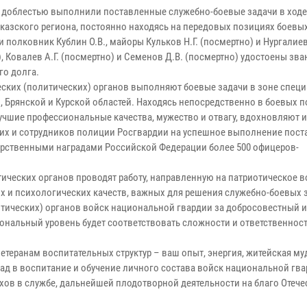
с доблестью выполнили поставленные служебно-боевые задачи в ходе
казского региона, постоянно находясь на передовых позициях боевы
 полковник Кублин О.В., майоры Кульков Н.Г. (посмертно) и Нургалиев
, Ковалев А.Г. (посмертно) и Семенов Д.В. (посмертно) удостоены зва
го долга.
еских (политических) органов выполняют боевые задачи в зоне спец
 Брянской и Курской областей. Находясь непосредственно в боевых п
чшие профессиональные качества, мужество и отвагу, вдохновляют и
их и сотрудников полиции Росгвардии на успешное выполнение пос
дарственными наградами Российской Федерации более 500 офицеров-
тических органов проводят работу, направленную на патриотическое 
х и психологических качеств, важных для решения служебно-боевых 
тических) органов войск национальной гвардии за добросовестный и
ональный уровень будет соответствовать сложности и ответственност
етеранам воспитательных структур – ваш опыт, энергия, житейская му
д в воспитание и обучение личного состава войск национальной гва
хов в службе, дальнейшей плодотворной деятельности на благо Отече