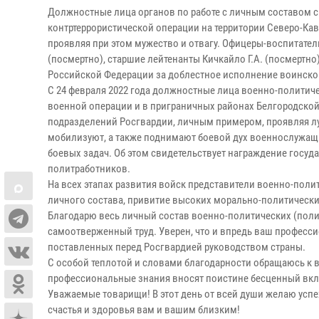
Должностные лица органов по работе с личным составом 
контртеррористической операции на территории Северо-Кав
проявляя при этом мужество и отвагу. Офицеры-воспитатели
(посмертно), старшие лейтенанты Кичкайло Г.А. (посмертно)
Российской Федерации за доблестное исполнение воинско
С 24 февраля 2022 года должностные лица военно-политич
военной операции и в приграничных районах Белгородской,
подразделений Росгвардии, личным примером, проявляя лу
мобилизуют, а также поднимают боевой дух военнослужащ
боевых задач. Об этом свидетельствует награждение госу
политработников.
На всех этапах развития войск представители военно-поли
личного состава, привитие высоких морально-политически
Благодарю весь личный состав военно-политических (поли
самоотверженный труд. Уверен, что и впредь ваш професси
поставленных перед Росгвардией руководством страны.
С особой теплотой и словами благодарности обращаюсь к в
профессиональные знания вносят поистине бесценный вкла
Уважаемые товарищи! В этот день от всей души желаю успе
счастья и здоровья вам и вашим близким!