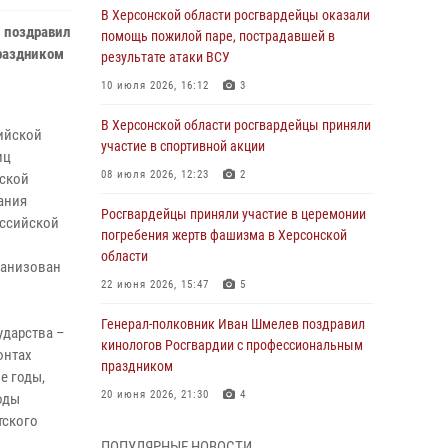
В Херсонской области росгвардейцы оказали
 поздравил
помощь пожилой паре, пострадавшей в
праздником
результате атаки ВСУ
10 июля 2026, 16:12
3
В Херсонской области росгвардейцы приняли
ийской
участие в спортивной акции
иц
08 июля 2026, 12:23
2
еской
ания
Росгвардейцы приняли участие в церемонии
оссийской
погребения жертв фашизма в Херсонской
области
ганизован
22 июня 2026, 15:47
5
Генерал-полковник Иван Шмелев поздравил
ударства –
кинологов Росгвардии с профессиональным
онтах
праздником
е годы,
20 июня 2026, 21:30
4
оды
тского
Директор Росгвардии Герой России генерал
ПОПУЛЯРНЫЕ НОВОСТИ