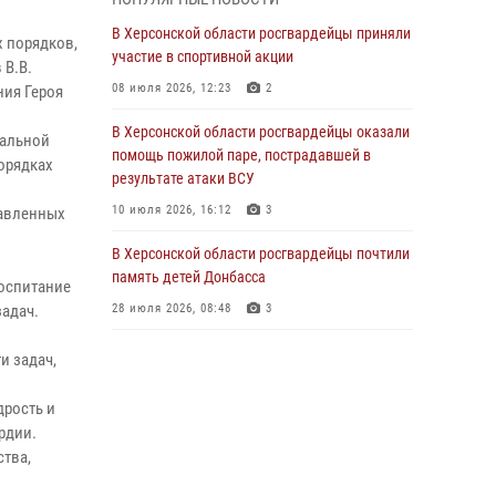
армии Виктор Золотов поздравил
военнослужащих, сотрудников и ветеранов
В Херсонской области росгвардейцы приняли
х порядков,
ведомства с Днём медицинского работника
участие в спортивной акции
 В.В.
20 июня 2026, 21:01
08 июля 2026, 12:23
2
ния Героя
Офицеры СОБР Росгвардии из Херсонской
В Херсонской области росгвардейцы оказали
иальной
области заняли первое место на
помощь пожилой паре, пострадавшей в
орядках
международных соревнованиях
результате атаки ВСУ
18 июня 2026, 11:46
4
1
10 июля 2026, 16:12
3
тавленных
Директор Росгвардии Герой России генерал
В Херсонской области росгвардейцы почтили
армии Виктор Золотов поздравил ветеранов
память детей Донбасса
воспитание
и личный состав ведомства с Днём России
задач.
28 июля 2026, 08:48
3
11 июня 2026, 21:01
и задач,
Ко Дню России Росгвардия и оргкомитет
Международного фестиваля медийного
дрость и
творчества «Братина» проводят показ
рдии.
документальных фильмов о героях СВО
ства,
11 июня 2026, 13:23