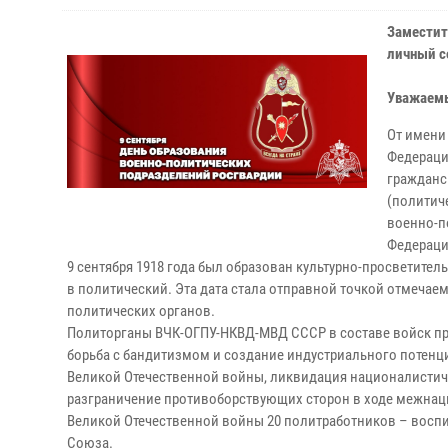
Заместит
личный с
Уважаемы
От имени
Федераци
гражданс
(политич
военно-п
Федераци
9 сентября 1918 года был образован культурно-просветите
в политический. Эта дата стала отправной точкой отмечае
политических органов.
Политорганы ВЧК-ОГПУ-НКВД-МВД СССР в составе войск пра
борьба с бандитизмом и создание индустриального потенци
Великой Отечественной войны, ликвидация националистич
разграничение противоборствующих сторон в ходе межнаци
Великой Отечественной войны 20 политработников – воспи
Союза.