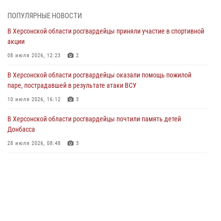
20 июня 2026, 21:01
ПОПУЛЯРНЫЕ НОВОСТИ
Офицеры СОБР Росгвардии из Херсонской области заняли первое
В Херсонской области росгвардейцы приняли участие в спортивной
место на международных соревнованиях
акции
18 июня 2026, 11:46
4
1
08 июля 2026, 12:23
2
Директор Росгвардии Герой России генерал армии Виктор Золотов
В Херсонской области росгвардейцы оказали помощь пожилой
поздравил ветеранов и личный состав ведомства с Днём России
паре, пострадавшей в результате атаки ВСУ
11 июня 2026, 21:01
10 июля 2026, 16:12
3
Ко Дню России Росгвардия и оргкомитет Международного
В Херсонской области росгвардейцы почтили память детей
фестиваля медийного творчества «Братина» проводят показ
Донбасса
документальных фильмов о героях СВО
28 июля 2026, 08:48
3
11 июня 2026, 13:23
Росгвардейцы представили интерактивную экспозицию в
Херсонской области
19 мая 2026, 09:57
3