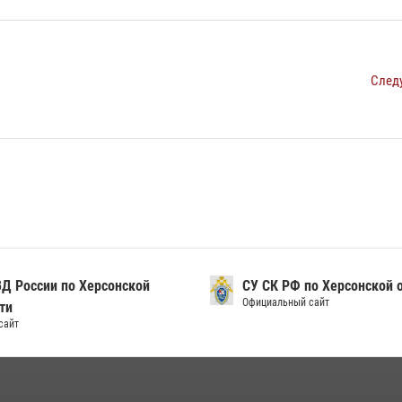
След
Д России по Херсонской
СУ СК РФ по Херсонской 
Официальный сайт
ти
сайт