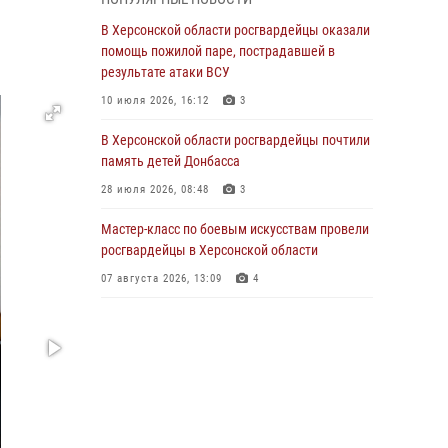
праздником
В Херсонской области росгвардейцы оказали
20 июня 2026, 21:30
4
помощь пожилой паре, пострадавшей в
результате атаки ВСУ
Директор Росгвардии Герой России генерал
армии Виктор Золотов поздравил
10 июля 2026, 16:12
3
военнослужащих, сотрудников и ветеранов
ведомства с Днём медицинского работника
В Херсонской области росгвардейцы почтили
память детей Донбасса
20 июня 2026, 21:01
28 июля 2026, 08:48
3
Офицеры СОБР Росгвардии из Херсонской
области заняли первое место на
Мастер-класс по боевым искусствам провели
международных соревнованиях
росгвардейцы в Херсонской области
18 июня 2026, 11:46
4
1
07 августа 2026, 13:09
4
Директор Росгвардии Герой России генерал
армии Виктор Золотов поздравил ветеранов
и личный состав ведомства с Днём России
11 июня 2026, 21:01
Ко Дню России Росгвардия и оргкомитет
Международного фестиваля медийного