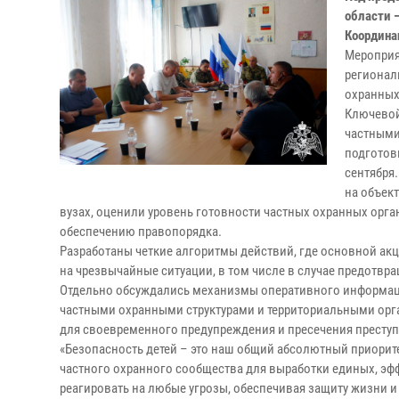
области 
Координа
Мероприя
регионал
охранных
Ключевой
частными
подготов
сентября
на объек
вузах, оценили уровень готовности частных охранных орга
обеспечению правопорядка.
Разработаны четкие алгоритмы действий, где основной акц
на чрезвычайные ситуации, в том числе в случае предотвр
Отдельно обсуждались механизмы оперативного информац
частными охранными структурами и территориальными орг
для своевременного предупреждения и пресечения преступ
«Безопасность детей – это наш общий абсолютный приорит
частного охранного сообщества для выработки единых, эф
реагировать на любые угрозы, обеспечивая защиту жизни и