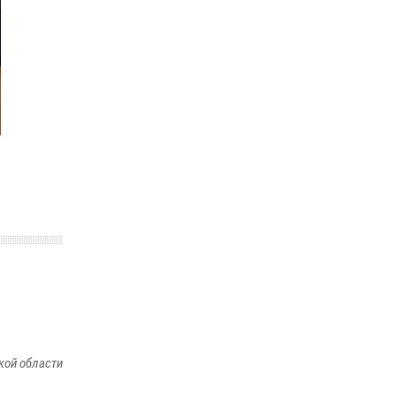
творчества «Братина» проводят показ
документальных фильмов о героях СВО
11 июня 2026, 13:23
кой области