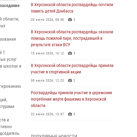
В Херсонской области росгвардейцы почтили
 заседание
память детей Донбасса
й области,
28 июля 2026, 08:48
3
ных
В Херсонской области росгвардейцы оказали
помощь пожилой паре, пострадавшей в
азования
результате атаки ВСУ
й 1
10 июля 2026, 16:12
3
ых услуг
В Херсонской области росгвардейцы приняли
 в школах и
участие в спортивной акции
08 июля 2026, 12:23
2
агированию
Росгвардейцы приняли участие в церемонии
погребения жертв фашизма в Херсонской
ций,
области
ктурами
22 июня 2026, 15:47
5
ств и
ативно
Генерал-полковник Иван Шмелев поздравил
кинологов Росгвардии с профессиональным
едседатель
ПОПУЛЯРНЫЕ НОВОСТИ