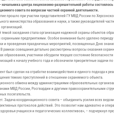
— начальника центра лицензионно-разрешительной работы состоялось
ционного совета по вопросам частной охранной деятельности.
тие прошло при участии представителей ГУ МВД России по Херсонско
ьного министерства образования и науки, а также руководителей част
 организаций.
 темой заседания стала организация надежной охраны объектов обр
 охранными предприятиями. Особое внимание было уделено периоду
ки и проведения праздничных мероприятий, посвященных Дню знани
. В рамках совещания детально рассмотрены вопросы оказания охранн
тах образования, участники обсудили текущее состояние безопасности
низаций к началу учебного года и обозначили приоритетные задачи по
ент был сделан на отработке взаимодействия и единого подхода к ре
ащения тяжких преступлений в отношении охраняемого объекта.
ионного обмена между администрациями образовательных организа
анами МВД России, Росгвардии и другими правоохранительными стру
ных посягательств.
ет. Задача координационного совета – объединить усилия всех ведом
фективных протоколов действий. Это позволит нам адекватно и опер
 здоровья учащихся и педагогических коллективов», – подчеркнул пр