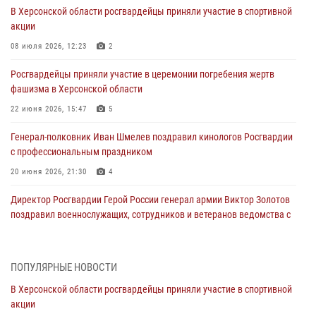
В Херсонской области росгвардейцы приняли участие в спортивной
акции
08 июля 2026, 12:23
2
Росгвардейцы приняли участие в церемонии погребения жертв
фашизма в Херсонской области
22 июня 2026, 15:47
5
Генерал-полковник Иван Шмелев поздравил кинологов Росгвардии
с профессиональным праздником
20 июня 2026, 21:30
4
Директор Росгвардии Герой России генерал армии Виктор Золотов
поздравил военнослужащих, сотрудников и ветеранов ведомства с
Днём медицинского работника
20 июня 2026, 21:01
ПОПУЛЯРНЫЕ НОВОСТИ
Офицеры СОБР Росгвардии из Херсонской области заняли первое
В Херсонской области росгвардейцы приняли участие в спортивной
место на международных соревнованиях
акции
18 июня 2026, 11:46
4
1