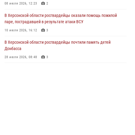
08 июля 2026, 12:23
2
Директор Росгвардии Герой России генерал армии Виктор Золотов
В Херсонской области росгвардейцы оказали помощь пожилой
поздравил ветеранов и личный состав ведомства с Днём России
паре, пострадавшей в результате атаки ВСУ
11 июня 2026, 21:01
10 июля 2026, 16:12
3
Ко Дню России Росгвардия и оргкомитет Международного
В Херсонской области росгвардейцы почтили память детей
фестиваля медийного творчества «Братина» проводят показ
Донбасса
документальных фильмов о героях СВО
28 июля 2026, 08:48
3
11 июня 2026, 13:23
Росгвардейцы представили интерактивную экспозицию в
Херсонской области
19 мая 2026, 09:57
3