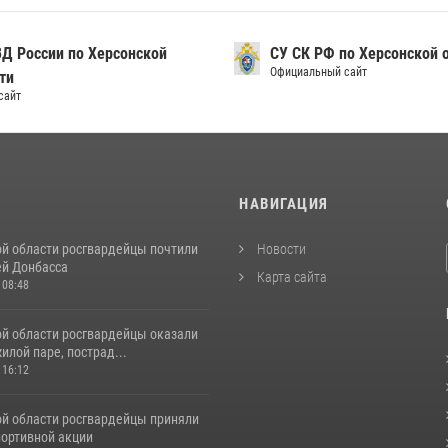
Д России по Херсонской
СУ СК РФ по Херсонской 
Официальный сайт
ти
сайт
И
НАВИГАЦИЯ
ой области росгвардейцы почтили
Новости
ей Донбасса
Карта сайта
 08:48
ой области росгвардейцы оказали
лой паре, пострад...
 16:12
ой области росгвардейцы приняли
портивной акции