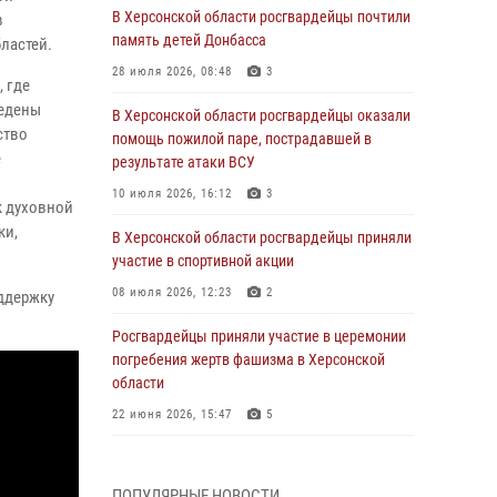
В Херсонской области росгвардейцы почтили
в
память детей Донбасса
ластей.
28 июля 2026, 08:48
3
 где
ведены
В Херсонской области росгвардейцы оказали
ство
помощь пожилой паре, пострадавшей в
е
результате атаки ВСУ
10 июля 2026, 16:12
3
к духовной
ки,
В Херсонской области росгвардейцы приняли
участие в спортивной акции
08 июля 2026, 12:23
2
ддержку
Росгвардейцы приняли участие в церемонии
погребения жертв фашизма в Херсонской
области
22 июня 2026, 15:47
5
Генерал-полковник Иван Шмелев поздравил
кинологов Росгвардии с профессиональным
ПОПУЛЯРНЫЕ НОВОСТИ