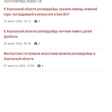
ПОПУЛЯРНЫЕ НОВОСТИ
поздравил военнослужащих, сотрудников и ветеранов ведомства с
В Херсонской области росгвардейцы оказали помощь пожилой
Днём медицинского работника
паре, пострадавшей в результате атаки ВСУ
20 июня 2026, 21:01
10 июля 2026, 16:12
3
Офицеры СОБР Росгвардии из Херсонской области заняли первое
В Херсонской области росгвардейцы почтили память детей
место на международных соревнованиях
Донбасса
18 июня 2026, 11:46
4
1
28 июля 2026, 08:48
3
Директор Росгвардии Герой России генерал армии Виктор Золотов
Мастер-класс по боевым искусствам провели росгвардейцы в
поздравил ветеранов и личный состав ведомства с Днём России
Херсонской области
11 июня 2026, 21:01
07 августа 2026, 13:09
4
Ко Дню России Росгвардия и оргкомитет Международного
фестиваля медийного творчества «Братина» проводят показ
документальных фильмов о героях СВО
11 июня 2026, 13:23