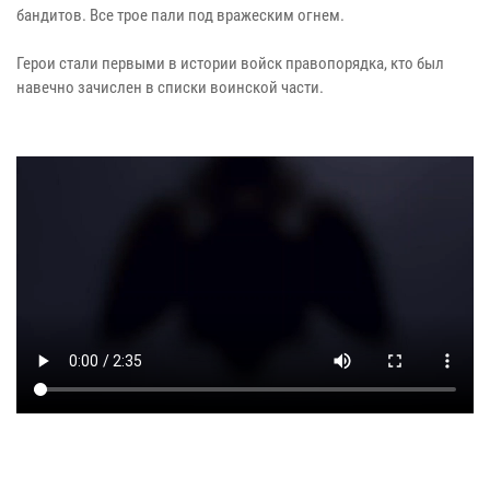
бандитов. Все трое пали под вражеским огнем.
Герои стали первыми в истории войск правопорядка, кто был
навечно зачислен в списки воинской части.