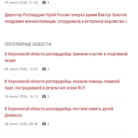
20 июня 2026, 21:30
4
Директор Росгвардии Герой России генерал армии Виктор Золотов
поздравил военнослужащих, сотрудников и ветеранов ведомства с
Днём медицинского работника
20 июня 2026, 21:01
ПОПУЛЯРНЫЕ НОВОСТИ
Офицеры СОБР Росгвардии из Херсонской области заняли первое
В Херсонской области росгвардейцы приняли участие в спортивной
место на международных соревнованиях
акции
18 июня 2026, 11:46
4
1
08 июля 2026, 12:23
2
Директор Росгвардии Герой России генерал армии Виктор Золотов
В Херсонской области росгвардейцы оказали помощь пожилой
поздравил ветеранов и личный состав ведомства с Днём России
паре, пострадавшей в результате атаки ВСУ
11 июня 2026, 21:01
10 июля 2026, 16:12
3
Ко Дню России Росгвардия и оргкомитет Международного
В Херсонской области росгвардейцы почтили память детей
фестиваля медийного творчества «Братина» проводят показ
Донбасса
документальных фильмов о героях СВО
28 июля 2026, 08:48
3
11 июня 2026, 13:23
Росгвардейцы представили интерактивную экспозицию в