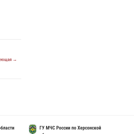
творчества «Братина» проводят показ
документальных фильмов о героях СВО
11 июня 2026, 13:23
ующая →
области
ГУ МЧС России по Херсонской