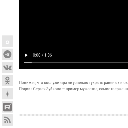
Понимая, что сослуживцы не успевают укрыть раненых в око
Подвиг Сергея Зуйкова — пример мужества, самоотверженн