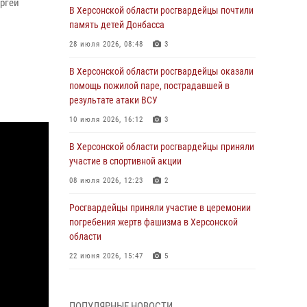
ергей
В Херсонской области росгвардейцы почтили
память детей Донбасса
28 июля 2026, 08:48
3
В Херсонской области росгвардейцы оказали
помощь пожилой паре, пострадавшей в
результате атаки ВСУ
10 июля 2026, 16:12
3
В Херсонской области росгвардейцы приняли
участие в спортивной акции
08 июля 2026, 12:23
2
Росгвардейцы приняли участие в церемонии
погребения жертв фашизма в Херсонской
области
22 июня 2026, 15:47
5
Генерал-полковник Иван Шмелев поздравил
кинологов Росгвардии с профессиональным
ПОПУЛЯРНЫЕ НОВОСТИ