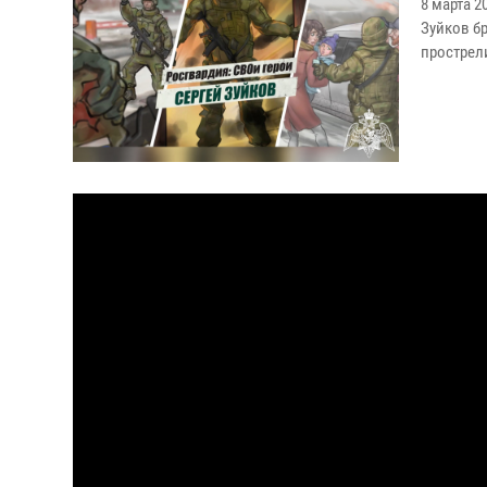
8 марта 
Зуйков б
прострел