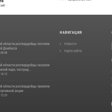
ти
сайт
И
НАВИГАЦИЯ
ой области росгвардейцы почтили
Новости
ей Донбасса
Карта сайта
 08:48
ой области росгвардейцы оказали
лой паре, пострад...
 16:12
ой области росгвардейцы приняли
портивной акции
 12:23