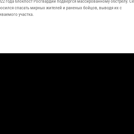
2022 года блокпост Росгвардии подвергся массированному обстрелу. С
росился спасать мирных жителей и раненых бойцов, выводя их с
иваемого участка.