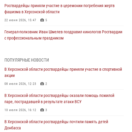
Росгвардейцы приняли участие в церемонии погребения жертв
фашизма в Херсонской области
22 июня 2026, 15:47
5
Генерал-полковник Иван Шмелев поздравил кинологов Росгвардии
с профессиональным праздником
20 июня 2026, 21:30
4
Директор Росгвардии Герой России генерал армии Виктор Золотов
ПОПУЛЯРНЫЕ НОВОСТИ
поздравил военнослужащих, сотрудников и ветеранов ведомства с
В Херсонской области росгвардейцы приняли участие в спортивной
Днём медицинского работника
акции
20 июня 2026, 21:01
08 июля 2026, 12:23
2
Офицеры СОБР Росгвардии из Херсонской области заняли первое
В Херсонской области росгвардейцы оказали помощь пожилой
место на международных соревнованиях
паре, пострадавшей в результате атаки ВСУ
18 июня 2026, 11:46
4
1
10 июля 2026, 16:12
3
Директор Росгвардии Герой России генерал армии Виктор Золотов
В Херсонской области росгвардейцы почтили память детей
поздравил ветеранов и личный состав ведомства с Днём России
Донбасса
11 июня 2026, 21:01