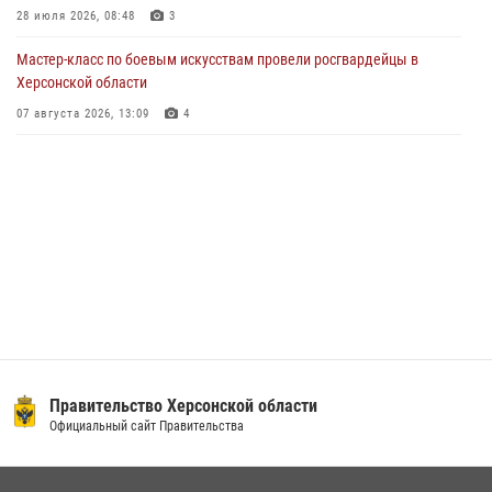
28 июля 2026, 08:48
3
Ко Дню России Росгвардия и оргкомитет Международного
Мастер-класс по боевым искусствам провели росгвардейцы в
фестиваля медийного творчества «Братина» проводят показ
Херсонской области
документальных фильмов о героях СВО
07 августа 2026, 13:09
4
11 июня 2026, 13:23
Правительство Херсонской области
Официальный сайт Правительства