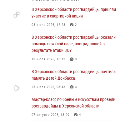
праздником
В Херсонской области росгвардейцы приняли
20 июня 2026, 21:30
4
участие в спортивной акции
Директор Росгвардии Герой России генерал
08 июля 2026, 12:23
2
армии Виктор Золотов поздравил
военнослужащих, сотрудников и ветеранов
В Херсонской области росгвардейцы оказали
ведомства с Днём медицинского работника
помощь пожилой паре, пострадавшей в
результате атаки ВСУ
20 июня 2026, 21:01
10 июля 2026, 16:12
3
Офицеры СОБР Росгвардии из Херсонской
области заняли первое место на
В Херсонской области росгвардейцы почтили
международных соревнованиях
память детей Донбасса
18 июня 2026, 11:46
4
1
28 июля 2026, 08:48
3
Директор Росгвардии Герой России генерал
Мастер-класс по боевым искусствам провели
армии Виктор Золотов поздравил ветеранов
росгвардейцы в Херсонской области
и личный состав ведомства с Днём России
07 августа 2026, 13:09
4
11 июня 2026, 21:01
Ко Дню России Росгвардия и оргкомитет
Международного фестиваля медийного