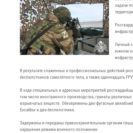
задачи п
территор
Росгвард
инфрастр
Личный с
южном на
инфрастр
В результате слаженных и профессиональных действий рос
беспилотников самолётного типа, а также одиннадцать FPV
В ходе специальных и адресных мероприятий росгвардейцы
том числе иностранного производства, гранаты различных
взрывчатых веществ. Обезврежены две фугасные авиабомбы
Excalibur и два беспилотника.
Задержаны и переданы правоохранительным органам свыше
нарушение режима военного положения.