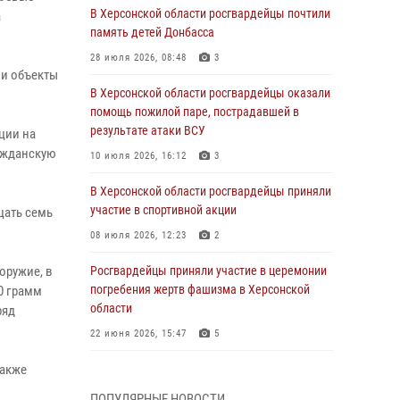
В Херсонской области росгвардейцы почтили
а
память детей Донбасса
28 июля 2026, 08:48
3
 и объекты
В Херсонской области росгвардейцы оказали
помощь пожилой паре, пострадавшей в
результате атаки ВСУ
ции на
ажданскую
10 июля 2026, 16:12
3
В Херсонской области росгвардейцы приняли
участие в спортивной акции
цать семь
08 июля 2026, 12:23
2
оружие, в
Росгвардейцы приняли участие в церемонии
погребения жертв фашизма в Херсонской
0 грамм
области
ряд
22 июня 2026, 15:47
5
также
Генерал-полковник Иван Шмелев поздравил
кинологов Росгвардии с профессиональным
ПОПУЛЯРНЫЕ НОВОСТИ