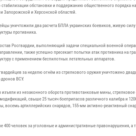
о стабилизации обстановки и поддержанию общественного порядка н
ии Запорожской и Херсонской областей.
ейцы уничтожили два расчета БПЛА украинских боевиков, живую силу
уктуры противника.
остав Росгвардии, выполняющий задачи специальной военной опера
правлении, также успешно пресекает попытки атак противника на гр
уктуру с применением беспилотных летательных аппаратов.
гвардейцев за неделю огнём из стрелкового оружия уничтожено двад
-дронов ВСУ.
 изъяли из незаконного оборота противотанковые мины, стрелковое 
 модификаций, свыше 25 тысяч боеприпасов различного калибра и 120
, восемь артиллерийских снарядов, 155-мм активно-реактивный сна
 400 человек за уголовные и административные правонарушения, а 