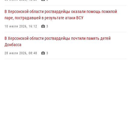
Директор Росгвардии Герой России генерал армии Виктор Золотов
В Херсонской области росгвардейцы оказали помощь пожилой
поздравил ветеранов и личный состав ведомства с Днём России
паре, пострадавшей в результате атаки ВСУ
11 июня 2026, 21:01
10 июля 2026, 16:12
3
Ко Дню России Росгвардия и оргкомитет Международного
В Херсонской области росгвардейцы почтили память детей
фестиваля медийного творчества «Братина» проводят показ
Донбасса
документальных фильмов о героях СВО
28 июля 2026, 08:48
3
11 июня 2026, 13:23
Росгвардейцы представили интерактивную экспозицию в
Херсонской области
19 мая 2026, 09:57
3