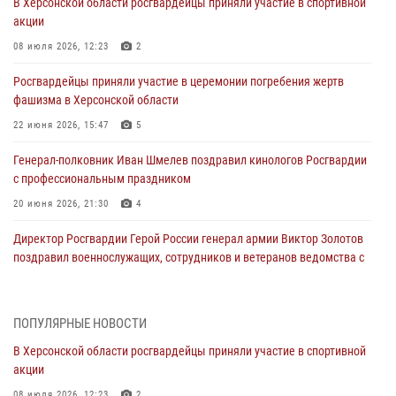
В Херсонской области росгвардейцы приняли участие в спортивной
акции
08 июля 2026, 12:23
2
Росгвардейцы приняли участие в церемонии погребения жертв
фашизма в Херсонской области
22 июня 2026, 15:47
5
Генерал-полковник Иван Шмелев поздравил кинологов Росгвардии
с профессиональным праздником
20 июня 2026, 21:30
4
Директор Росгвардии Герой России генерал армии Виктор Золотов
поздравил военнослужащих, сотрудников и ветеранов ведомства с
Днём медицинского работника
20 июня 2026, 21:01
ПОПУЛЯРНЫЕ НОВОСТИ
Офицеры СОБР Росгвардии из Херсонской области заняли первое
В Херсонской области росгвардейцы приняли участие в спортивной
место на международных соревнованиях
акции
18 июня 2026, 11:46
4
1
08 июля 2026, 12:23
2