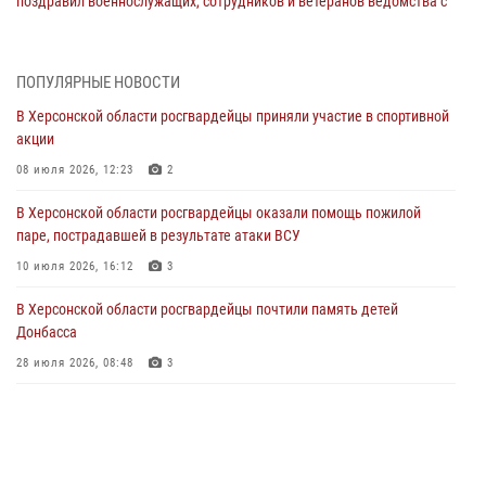
поздравил военнослужащих, сотрудников и ветеранов ведомства с
Днём медицинского работника
20 июня 2026, 21:01
ПОПУЛЯРНЫЕ НОВОСТИ
Офицеры СОБР Росгвардии из Херсонской области заняли первое
В Херсонской области росгвардейцы приняли участие в спортивной
место на международных соревнованиях
акции
18 июня 2026, 11:46
4
1
08 июля 2026, 12:23
2
Директор Росгвардии Герой России генерал армии Виктор Золотов
В Херсонской области росгвардейцы оказали помощь пожилой
поздравил ветеранов и личный состав ведомства с Днём России
паре, пострадавшей в результате атаки ВСУ
11 июня 2026, 21:01
10 июля 2026, 16:12
3
Ко Дню России Росгвардия и оргкомитет Международного
В Херсонской области росгвардейцы почтили память детей
фестиваля медийного творчества «Братина» проводят показ
Донбасса
документальных фильмов о героях СВО
28 июля 2026, 08:48
3
11 июня 2026, 13:23
Росгвардейцы представили интерактивную экспозицию в
Херсонской области
19 мая 2026, 09:57
3